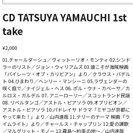
CD TATSUYA YAMAUCHI 1st
take
¥
2,000
01.チャールダーシュ／ヴィットーリオ・モンティ 02.シンド
ラーのリスト／ジョン・ウィリアムズ 03.彼こそが海賊映画
「パイレーツ・オブ・カリビアン」より／クラウス・バデル
ト 04.ひまわり／ヘンリー・マンシーニ 05.ラヴェンダーの
咲く庭で／ナイジェル・ヘス 06. ポル・ウナ・カベーサ／カ
ルロス・ガルデル 07. アニーローリー／スコットランド民謡
08. リベルタンゴ／アストル・ピアソラ 09.オブリビオン／
アストル・ピアソラ 10.パドレイサ ドラマ「ミヤコが京都に
やって来た！」より／山内達哉 11.テリーのテーマ 映画『ラ
イムライト」より／チャールス・チャップリン 12.愛の讃歌
／マルグリット・モノー 13.霧島～約束の地～／山内達哉